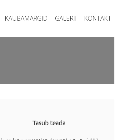
KAUBAMÄRGID
GALERII
KONTAKT
Tasub teada
Maire Ilusalong on tegutsenud aastast 1992.