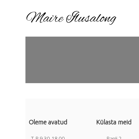
Oleme avatud
Külasta meid
T-R 9.30-18.00
Papli 2