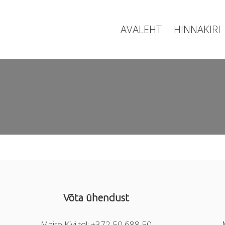
AVALEHT
HINNAKIRI
Võta ühendust
Maire Kivi tel: +372 50 688 50